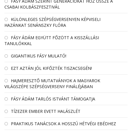
FÁSY ÁDÁM SZERINT GENERÁCIÓKAT HOZ ÖSSZE A
CSABAI KOLBÁSZFESZTIVÁL
KÜLÖNLEGES SZÉPSÉGVERSENYEN KÉPVISELI
HAZÁNKAT SENÁNSZKY FLÓRA
FÁSY ÁDÁM EGYÜTT FŐZÖTT A KISSZÁLLÁSI
TANULÓKKAL
GIGANTIKUS FÁSY MULATÓ!
EZT AZTÁN JÓL KIFŐZTÉK TISZACSEGÉN!
HAJMERESZTŐ MUTATVÁNYOK A MAGYAROK
VILÁGSZÉPE SZÉPSÉGVERSENY FINÁLÉJÁBAN
FÁSY ÁDÁM TARLÓS ISTVÁNT TÁMOGATJA
TÍZEZER EMBER EVETT HALÁSZLÉT
PRAKTIKUS TANÁCSOK A HOSSZÚ HÉTVÉGI EBÉDHEZ