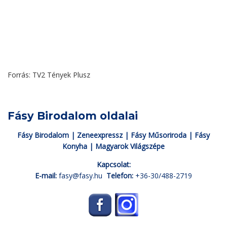
Forrás: TV2 Tények Plusz
Fásy Birodalom oldalai
Fásy Birodalom
|
Zeneexpressz
|
Fásy Műsoriroda
|
Fásy
Konyha
|
Magyarok Világszépe
Kapcsolat:
E-mail:
fasy@fasy.hu
Telefon:
+36-30/488-2719