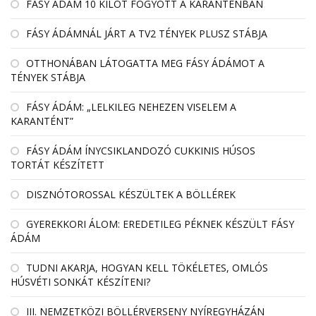
FÁSY ÁDÁM 10 KILÓT FOGYOTT A KARANTÉNBAN
FÁSY ÁDÁMNÁL JÁRT A TV2 TÉNYEK PLUSZ STÁBJA
OTTHONÁBAN LÁTOGATTA MEG FÁSY ÁDÁMOT A
TÉNYEK STÁBJA
FÁSY ÁDÁM: „LELKILEG NEHEZEN VISELEM A
KARANTÉNT”
FÁSY ÁDÁM ÍNYCSIKLANDOZÓ CUKKINIS HÚSOS
TORTÁT KÉSZÍTETT
DISZNÓTOROSSAL KÉSZÜLTEK A BÖLLÉREK
GYEREKKORI ÁLOM: EREDETILEG PÉKNEK KÉSZÜLT FÁSY
ÁDÁM
TUDNI AKARJA, HOGYAN KELL TÖKÉLETES, OMLÓS
HÚSVÉTI SONKÁT KÉSZÍTENI?
III. NEMZETKÖZI BÖLLÉRVERSENY NYÍREGYHÁZÁN