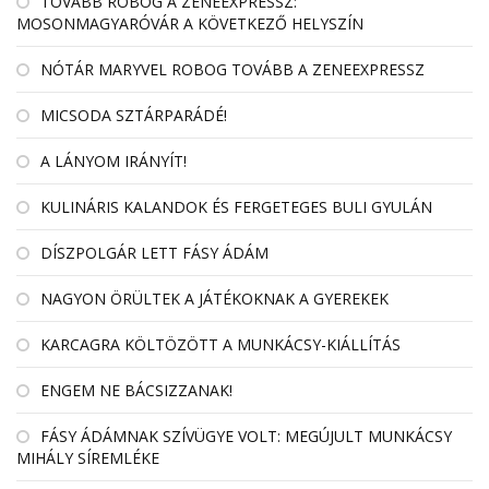
TOVÁBB ROBOG A ZENEEXPRESSZ:
MOSONMAGYARÓVÁR A KÖVETKEZŐ HELYSZÍN
NÓTÁR MARYVEL ROBOG TOVÁBB A ZENEEXPRESSZ
MICSODA SZTÁRPARÁDÉ!
A LÁNYOM IRÁNYÍT!
KULINÁRIS KALANDOK ÉS FERGETEGES BULI GYULÁN
DÍSZPOLGÁR LETT FÁSY ÁDÁM
NAGYON ÖRÜLTEK A JÁTÉKOKNAK A GYEREKEK
KARCAGRA KÖLTÖZÖTT A MUNKÁCSY-KIÁLLÍTÁS
ENGEM NE BÁCSIZZANAK!
FÁSY ÁDÁMNAK SZÍVÜGYE VOLT: MEGÚJULT MUNKÁCSY
MIHÁLY SÍREMLÉKE