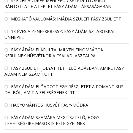
SZENES ANDREA MEGLEPŐ CSALÁDI TITOKRÓL
RÁNTOTTA LE A LEPLET FÁSY ÁDÁM TÁRSASÁGÁBAN
MEGHATÓ VALLOMÁS: IMÁDJA SZÜLEIT FÁSY ZSÜLIETT
18 ÉVES A ZENEEXPRESSZ: FÁSY ÁDÁM SZTÁROKKAL
ÜNNEPEL
FÁSY ÁDÁM ELÁRULTA, MILYEN FINOMSÁGOK
KERÜLNEK HÚSVÉTKOR A CSALÁDI ASZTALRA
FÁSY ZSÜLIETT OLYAT TETT ÉLŐ ADÁSBAN, AMIRE FÁSY
ÁDÁM NEM SZÁMÍTOTT
FÁSY ÁDÁM ELŐADOTT EGY RÉSZLETET A ROMANTIKUS
DALBÓL, AMIT A FELESÉGÉNEK ÍRT
HAGYOMÁNYOS HÚSVÉT FÁSY-MÓDRA
FÁSY ÁDÁM SZÁMÁRA MEGTISZTELŐ, HOGY
TEHETSÉGEIRE MÁSOK IS FELFIGYELNEK