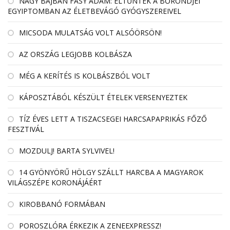
NAGY BAJBAN FÁSY ÁDÁM: ELTŰNTEK A BŐRÖNDJEI
EGYIPTOMBAN AZ ÉLETBEVÁGÓ GYÓGYSZEREIVEL
MICSODA MULATSÁG VOLT ALSÓÖRSÖN!
AZ ORSZÁG LEGJOBB KOLBÁSZA
MÉG A KERÍTÉS IS KOLBÁSZBÓL VOLT
KÁPOSZTÁBÓL KÉSZÜLT ÉTELEK VERSENYEZTEK
TÍZ ÉVES LETT A TISZACSEGEI HARCSAPAPRIKÁS FŐZŐ
FESZTIVÁL
MOZDULJ! BARTA SYLVIVEL!
14 GYÖNYÖRŰ HÖLGY SZÁLLT HARCBA A MAGYAROK
VILÁGSZÉPE KORONÁJÁÉRT
KIROBBANÓ FORMÁBAN
POROSZLÓRA ÉRKEZIK A ZENEEXPRESSZ!