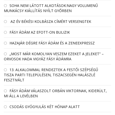
SOHA NEM LÁTOTT ALKOTÁSOK:NAGY VOLUMENŰ
MUNKÁCSY KIÁLLÍTÁS NYÍLT GYŐRBEN
AZ ÉV BÉKÉSI KOLBÁSZA CÍMÉRT VERSENGTEK
FÁSY ÁDÁM AZ EFOTT-ON BULIZIK
HAZAJÁR DÉGRE FÁSY ÁDÁM ÉS A ZENEEXPRESSZ
„MOST MÁR KOMOLYAN VESZEM EZEKET A JELEKET” –
ORVOSOK HADA VIGYÁZ FÁSY ÁDÁMRA
13. ALKALOMMAL RENDEZTEK A FESTŐI SZÉPSÉGŰ
TISZA PARTI TELEPÜLÉSEN, TISZACSEGÉN HALÁSZLÉ
FESZTIVÁLT
FÁSY ÁDÁM VÁLASZOLT ORBÁN VIKTORNAK, KIDERÜLT,
MI ÁLL A LEVÉLBEN
CSODÁS GYÓGYULÁS KÉT HÓNAP ALATT