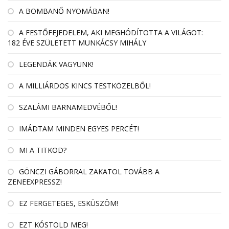
A BOMBANŐ NYOMÁBAN!
A FESTŐFEJEDELEM, AKI MEGHÓDÍTOTTA A VILÁGOT:
182 ÉVE SZÜLETETT MUNKÁCSY MIHÁLY
LEGENDÁK VAGYUNK!
A MILLIÁRDOS KINCS TESTKÖZELBŐL!
SZALÁMI BARNAMEDVÉBŐL!
IMÁDTAM MINDEN EGYES PERCÉT!
MI A TITKOD?
GÖNCZI GÁBORRAL ZAKATOL TOVÁBB A
ZENEEXPRESSZ!
EZ FERGETEGES, ESKÜSZÖM!
EZT KÓSTOLD MEG!