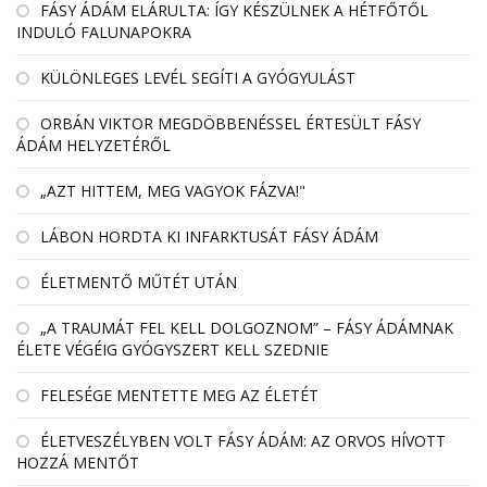
FÁSY ÁDÁM ELÁRULTA: ÍGY KÉSZÜLNEK A HÉTFŐTŐL
INDULÓ FALUNAPOKRA
KÜLÖNLEGES LEVÉL SEGÍTI A GYÓGYULÁST
ORBÁN VIKTOR MEGDÖBBENÉSSEL ÉRTESÜLT FÁSY
ÁDÁM HELYZETÉRŐL
„AZT HITTEM, MEG VAGYOK FÁZVA!"
LÁBON HORDTA KI INFARKTUSÁT FÁSY ÁDÁM
ÉLETMENTŐ MŰTÉT UTÁN
„A TRAUMÁT FEL KELL DOLGOZNOM” – FÁSY ÁDÁMNAK
ÉLETE VÉGÉIG GYÓGYSZERT KELL SZEDNIE
FELESÉGE MENTETTE MEG AZ ÉLETÉT
ÉLETVESZÉLYBEN VOLT FÁSY ÁDÁM: AZ ORVOS HÍVOTT
HOZZÁ MENTŐT