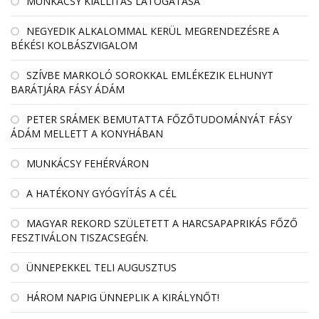
MUNKÁCSY KIÁLLÍTÁS LÁTOGATÁSA
NEGYEDIK ALKALOMMAL KERÜL MEGRENDEZÉSRE A
BÉKÉSI KOLBÁSZVIGALOM
SZÍVBE MARKOLÓ SOROKKAL EMLÉKEZIK ELHUNYT
BARÁTJÁRA FÁSY ÁDÁM
PETER SRÁMEK BEMUTATTA FŐZŐTUDOMÁNYÁT FÁSY
ÁDÁM MELLETT A KONYHÁBAN
MUNKÁCSY FEHÉRVÁRON
A HATÉKONY GYÓGYÍTÁS A CÉL
MAGYAR REKORD SZÜLETETT A HARCSAPAPRIKÁS FŐZŐ
FESZTIVÁLON TISZACSEGÉN.
ÜNNEPEKKEL TELI AUGUSZTUS
HÁROM NAPIG ÜNNEPLIK A KIRÁLYNŐT!