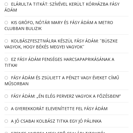
EL­ÁRULTA TIT­KÁT: SZÍ­VÉ­VEL KE­RÜLT KÓR­HÁZBA FÁSY
ÁDÁM
KIS GRÓFO, NÓTÁR MARY ÉS FÁSY ÁDÁM A METRO
CLUBBAN BULIZIK
KOLBÁSZFESZTIVÁLRA KÉSZÜL FÁSY ÁDÁM: ˝BÜSZKE
VAGYOK, HOGY BÉKÉS MEGYEI VAGYOK˝
EZ FÁSY ÁDÁM FENSÉGES HARCSAPAPRIKÁSÁNAK A
TITKA!
FÁSY ÁDÁM ÉS ZSÜLIETT A PÉNZT VAGY ÉVEKET CÍMŰ
MŰSORBAN
FÁSY ÁDÁM: „ÉN ELÉG PERVERZ VAGYOK A FŐZÉSBEN!”
A GYEREKKORÁT ELEVENÍTETTE FEL FÁSY ÁDÁM
A JÓ CSABAI KOLBÁSZ TITKA EGY JÓ PÁLINKA