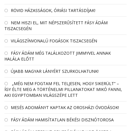
RÖVID HÁZASSÁGOK, ÓRIÁSI TARTÁSDÍJAK!
NEM HISZI EL, MIT NÉPSZERŰSÍTETT FÁSY ÁDÁM
TISZACSEGÉN
VILÁGSZÍNVONALÚ FOGÁSOK TISZACSEGÉN
FÁSY ÁDÁM MÉG TALÁLKOZOTT JIMMYVEL ANNAK
HALÁLA ELŐTT
ÚJABB MAGYAR LÁNYÉRT SZURKOLHATUNK!
„MÉG NEM FOGTAM FEL TELJESEN, HOGY SIKERÜLT” –
ÍGY ÉLTE MEG A TÖRTÉNELMI PILLANATOKAT MIKÓ FANNI,
AKI EGYIPTOMBAN VILÁGSZÉPE LETT
MESÉS ADOMÁNYT KAPTAK AZ OROSHÁZI ÓVODÁSOK!
FÁSY ÁDÁM HAMISÍTATLAN BÉKÉSI DISZNÓTOROSA