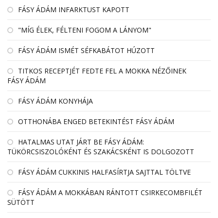
FÁSY ÁDÁM INFARKTUST KAPOTT
"MÍG ÉLEK, FÉLTENI FOGOM A LÁNYOM"
FÁSY ÁDÁM ISMÉT SÉFKABÁTOT HÚZOTT
TITKOS RECEPTJÉT FEDTE FEL A MOKKA NÉZŐINEK
FÁSY ÁDÁM
FÁSY ÁDÁM KONYHÁJA
OTTHONÁBA ENGED BETEKINTÉST FÁSY ÁDÁM
HATALMAS UTAT JÁRT BE FÁSY ÁDÁM:
TÜKÖRCSISZOLÓKÉNT ÉS SZAKÁCSKÉNT IS DOLGOZOTT
FÁSY ÁDÁM CUKKINIS HALFASÍRTJA SAJTTAL TÖLTVE
FÁSY ÁDÁM A MOKKÁBAN RÁNTOTT CSIRKECOMBFILÉT
SÜTÖTT