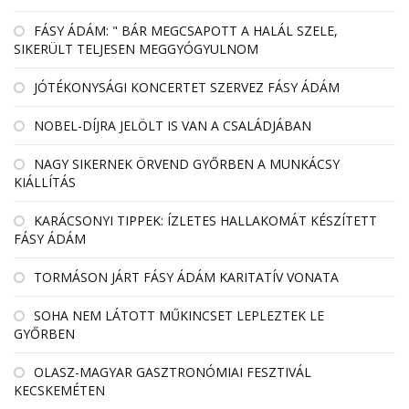
FÁSY ÁDÁM: " BÁR MEGCSAPOTT A HALÁL SZELE,
SIKERÜLT TELJESEN MEGGYÓGYULNOM
JÓTÉKONYSÁGI KONCERTET SZERVEZ FÁSY ÁDÁM
NOBEL-DÍJRA JELÖLT IS VAN A CSALÁDJÁBAN
NAGY SIKERNEK ÖRVEND GYŐRBEN A MUNKÁCSY
KIÁLLÍTÁS
KARÁCSONYI TIPPEK: ÍZLETES HALLAKOMÁT KÉSZÍTETT
FÁSY ÁDÁM
TORMÁSON JÁRT FÁSY ÁDÁM KARITATÍV VONATA
SOHA NEM LÁTOTT MŰKINCSET LEPLEZTEK LE
GYŐRBEN
OLASZ-MAGYAR GASZTRONÓMIAI FESZTIVÁL
KECSKEMÉTEN