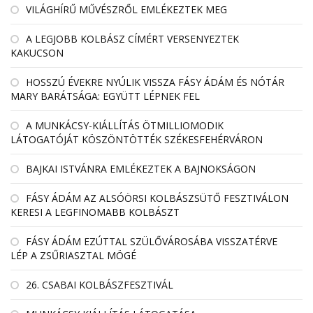
VILÁGHÍRŰ MŰVÉSZRŐL EMLÉKEZTEK MEG
A LEGJOBB KOLBÁSZ CÍMÉRT VERSENYEZTEK
KAKUCSON
HOSSZÚ ÉVEKRE NYÚLIK VISSZA FÁSY ÁDÁM ÉS NÓTÁR
MARY BARÁTSÁGA: EGYÜTT LÉPNEK FEL
A MUNKÁCSY-KIÁLLÍTÁS ÖTMILLIOMODIK
LÁTOGATÓJÁT KÖSZÖNTÖTTÉK SZÉKESFEHÉRVÁRON
BAJKAI ISTVÁNRA EMLÉKEZTEK A BAJNOKSÁGON
FÁSY ÁDÁM AZ ALSÓÖRSI KOLBÁSZSÜTŐ FESZTIVÁLON
KERESI A LEGFINOMABB KOLBÁSZT
FÁSY ÁDÁM EZÚTTAL SZÜLŐVÁROSÁBA VISSZATÉRVE
LÉP A ZSŰRIASZTAL MÖGÉ
26. CSABAI KOLBÁSZFESZTIVÁL