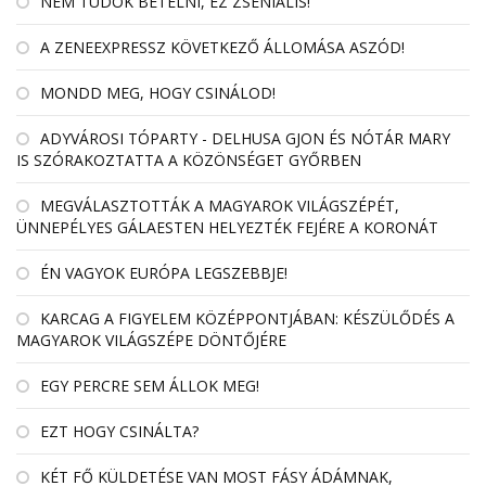
NEM TUDOK BETELNI, EZ ZSENIÁLIS!
A ZENEEXPRESSZ KÖVETKEZŐ ÁLLOMÁSA ASZÓD!
MONDD MEG, HOGY CSINÁLOD!
ADYVÁROSI TÓPARTY - DELHUSA GJON ÉS NÓTÁR MARY
IS SZÓRAKOZTATTA A KÖZÖNSÉGET GYŐRBEN
MEGVÁLASZTOTTÁK A MAGYAROK VILÁGSZÉPÉT,
ÜNNEPÉLYES GÁLAESTEN HELYEZTÉK FEJÉRE A KORONÁT
ÉN VAGYOK EURÓPA LEGSZEBBJE!
KARCAG A FIGYELEM KÖZÉPPONTJÁBAN: KÉSZÜLŐDÉS A
MAGYAROK VILÁGSZÉPE DÖNTŐJÉRE
EGY PERCRE SEM ÁLLOK MEG!
EZT HOGY CSINÁLTA?
KÉT FŐ KÜLDETÉSE VAN MOST FÁSY ÁDÁMNAK,