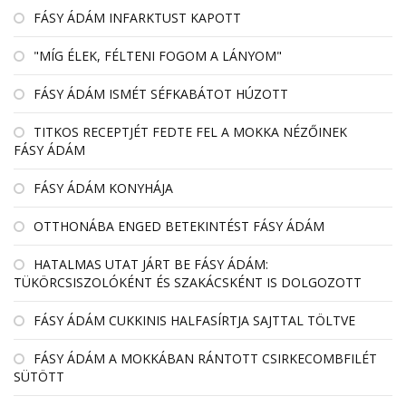
FÁSY ÁDÁM INFARKTUST KAPOTT
"MÍG ÉLEK, FÉLTENI FOGOM A LÁNYOM"
FÁSY ÁDÁM ISMÉT SÉFKABÁTOT HÚZOTT
TITKOS RECEPTJÉT FEDTE FEL A MOKKA NÉZŐINEK
FÁSY ÁDÁM
FÁSY ÁDÁM KONYHÁJA
OTTHONÁBA ENGED BETEKINTÉST FÁSY ÁDÁM
HATALMAS UTAT JÁRT BE FÁSY ÁDÁM:
TÜKÖRCSISZOLÓKÉNT ÉS SZAKÁCSKÉNT IS DOLGOZOTT
FÁSY ÁDÁM CUKKINIS HALFASÍRTJA SAJTTAL TÖLTVE
FÁSY ÁDÁM A MOKKÁBAN RÁNTOTT CSIRKECOMBFILÉT
SÜTÖTT