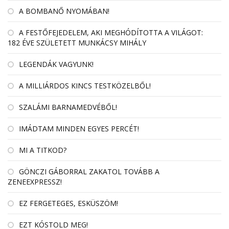
A BOMBANŐ NYOMÁBAN!
A FESTŐFEJEDELEM, AKI MEGHÓDÍTOTTA A VILÁGOT:
182 ÉVE SZÜLETETT MUNKÁCSY MIHÁLY
LEGENDÁK VAGYUNK!
A MILLIÁRDOS KINCS TESTKÖZELBŐL!
SZALÁMI BARNAMEDVÉBŐL!
IMÁDTAM MINDEN EGYES PERCÉT!
MI A TITKOD?
GÖNCZI GÁBORRAL ZAKATOL TOVÁBB A
ZENEEXPRESSZ!
EZ FERGETEGES, ESKÜSZÖM!
EZT KÓSTOLD MEG!