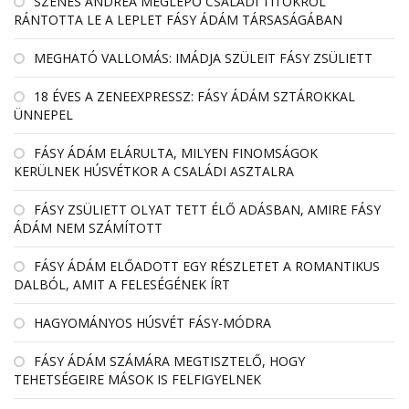
SZENES ANDREA MEGLEPŐ CSALÁDI TITOKRÓL
RÁNTOTTA LE A LEPLET FÁSY ÁDÁM TÁRSASÁGÁBAN
MEGHATÓ VALLOMÁS: IMÁDJA SZÜLEIT FÁSY ZSÜLIETT
18 ÉVES A ZENEEXPRESSZ: FÁSY ÁDÁM SZTÁROKKAL
ÜNNEPEL
FÁSY ÁDÁM ELÁRULTA, MILYEN FINOMSÁGOK
KERÜLNEK HÚSVÉTKOR A CSALÁDI ASZTALRA
FÁSY ZSÜLIETT OLYAT TETT ÉLŐ ADÁSBAN, AMIRE FÁSY
ÁDÁM NEM SZÁMÍTOTT
FÁSY ÁDÁM ELŐADOTT EGY RÉSZLETET A ROMANTIKUS
DALBÓL, AMIT A FELESÉGÉNEK ÍRT
HAGYOMÁNYOS HÚSVÉT FÁSY-MÓDRA
FÁSY ÁDÁM SZÁMÁRA MEGTISZTELŐ, HOGY
TEHETSÉGEIRE MÁSOK IS FELFIGYELNEK