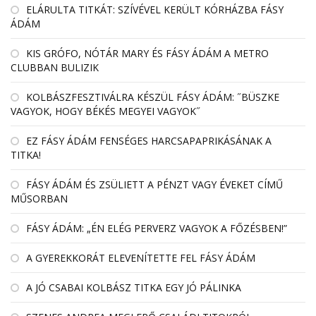
EL­ÁRULTA TIT­KÁT: SZÍ­VÉ­VEL KE­RÜLT KÓR­HÁZBA FÁSY
ÁDÁM
KIS GRÓFO, NÓTÁR MARY ÉS FÁSY ÁDÁM A METRO
CLUBBAN BULIZIK
KOLBÁSZFESZTIVÁLRA KÉSZÜL FÁSY ÁDÁM: ˝BÜSZKE
VAGYOK, HOGY BÉKÉS MEGYEI VAGYOK˝
EZ FÁSY ÁDÁM FENSÉGES HARCSAPAPRIKÁSÁNAK A
TITKA!
FÁSY ÁDÁM ÉS ZSÜLIETT A PÉNZT VAGY ÉVEKET CÍMŰ
MŰSORBAN
FÁSY ÁDÁM: „ÉN ELÉG PERVERZ VAGYOK A FŐZÉSBEN!”
A GYEREKKORÁT ELEVENÍTETTE FEL FÁSY ÁDÁM
A JÓ CSABAI KOLBÁSZ TITKA EGY JÓ PÁLINKA