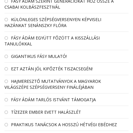
FÁSY ÁDÁM SZERINT GENERÁCIÓKAT HOZ ÖSSZE A
CSABAI KOLBÁSZFESZTIVÁL
KÜLÖNLEGES SZÉPSÉGVERSENYEN KÉPVISELI
HAZÁNKAT SENÁNSZKY FLÓRA
FÁSY ÁDÁM EGYÜTT FŐZÖTT A KISSZÁLLÁSI
TANULÓKKAL
GIGANTIKUS FÁSY MULATÓ!
EZT AZTÁN JÓL KIFŐZTÉK TISZACSEGÉN!
HAJMERESZTŐ MUTATVÁNYOK A MAGYAROK
VILÁGSZÉPE SZÉPSÉGVERSENY FINÁLÉJÁBAN
FÁSY ÁDÁM TARLÓS ISTVÁNT TÁMOGATJA
TÍZEZER EMBER EVETT HALÁSZLÉT
PRAKTIKUS TANÁCSOK A HOSSZÚ HÉTVÉGI EBÉDHEZ