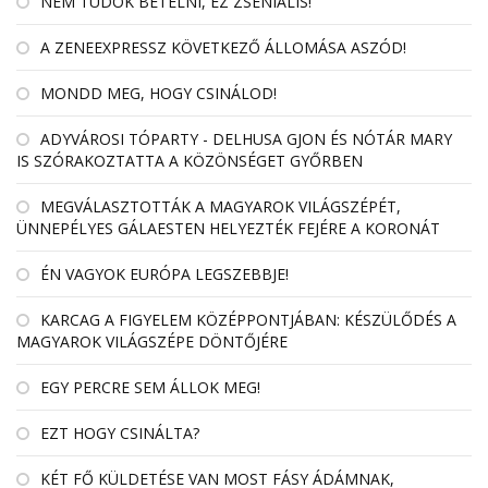
NEM TUDOK BETELNI, EZ ZSENIÁLIS!
A ZENEEXPRESSZ KÖVETKEZŐ ÁLLOMÁSA ASZÓD!
MONDD MEG, HOGY CSINÁLOD!
ADYVÁROSI TÓPARTY - DELHUSA GJON ÉS NÓTÁR MARY
IS SZÓRAKOZTATTA A KÖZÖNSÉGET GYŐRBEN
MEGVÁLASZTOTTÁK A MAGYAROK VILÁGSZÉPÉT,
ÜNNEPÉLYES GÁLAESTEN HELYEZTÉK FEJÉRE A KORONÁT
ÉN VAGYOK EURÓPA LEGSZEBBJE!
KARCAG A FIGYELEM KÖZÉPPONTJÁBAN: KÉSZÜLŐDÉS A
MAGYAROK VILÁGSZÉPE DÖNTŐJÉRE
EGY PERCRE SEM ÁLLOK MEG!
EZT HOGY CSINÁLTA?
KÉT FŐ KÜLDETÉSE VAN MOST FÁSY ÁDÁMNAK,