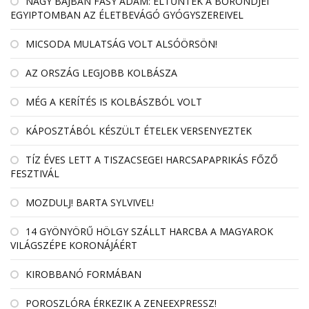
NAGY BAJBAN FÁSY ÁDÁM: ELTŰNTEK A BŐRÖNDJEI
EGYIPTOMBAN AZ ÉLETBEVÁGÓ GYÓGYSZEREIVEL
MICSODA MULATSÁG VOLT ALSÓÖRSÖN!
AZ ORSZÁG LEGJOBB KOLBÁSZA
MÉG A KERÍTÉS IS KOLBÁSZBÓL VOLT
KÁPOSZTÁBÓL KÉSZÜLT ÉTELEK VERSENYEZTEK
TÍZ ÉVES LETT A TISZACSEGEI HARCSAPAPRIKÁS FŐZŐ
FESZTIVÁL
MOZDULJ! BARTA SYLVIVEL!
14 GYÖNYÖRŰ HÖLGY SZÁLLT HARCBA A MAGYAROK
VILÁGSZÉPE KORONÁJÁÉRT
KIROBBANÓ FORMÁBAN
POROSZLÓRA ÉRKEZIK A ZENEEXPRESSZ!