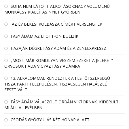
SOHA NEM LÁTOTT ALKOTÁSOK:NAGY VOLUMENŰ
MUNKÁCSY KIÁLLÍTÁS NYÍLT GYŐRBEN
AZ ÉV BÉKÉSI KOLBÁSZA CÍMÉRT VERSENGTEK
FÁSY ÁDÁM AZ EFOTT-ON BULIZIK
HAZAJÁR DÉGRE FÁSY ÁDÁM ÉS A ZENEEXPRESSZ
„MOST MÁR KOMOLYAN VESZEM EZEKET A JELEKET” –
ORVOSOK HADA VIGYÁZ FÁSY ÁDÁMRA
13. ALKALOMMAL RENDEZTEK A FESTŐI SZÉPSÉGŰ
TISZA PARTI TELEPÜLÉSEN, TISZACSEGÉN HALÁSZLÉ
FESZTIVÁLT
FÁSY ÁDÁM VÁLASZOLT ORBÁN VIKTORNAK, KIDERÜLT,
MI ÁLL A LEVÉLBEN
CSODÁS GYÓGYULÁS KÉT HÓNAP ALATT