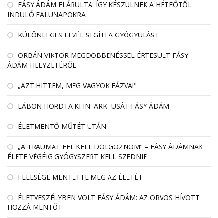
FÁSY ÁDÁM ELÁRULTA: ÍGY KÉSZÜLNEK A HÉTFŐTŐL
INDULÓ FALUNAPOKRA
KÜLÖNLEGES LEVÉL SEGÍTI A GYÓGYULÁST
ORBÁN VIKTOR MEGDÖBBENÉSSEL ÉRTESÜLT FÁSY
ÁDÁM HELYZETÉRŐL
„AZT HITTEM, MEG VAGYOK FÁZVA!"
LÁBON HORDTA KI INFARKTUSÁT FÁSY ÁDÁM
ÉLETMENTŐ MŰTÉT UTÁN
„A TRAUMÁT FEL KELL DOLGOZNOM” – FÁSY ÁDÁMNAK
ÉLETE VÉGÉIG GYÓGYSZERT KELL SZEDNIE
FELESÉGE MENTETTE MEG AZ ÉLETÉT
ÉLETVESZÉLYBEN VOLT FÁSY ÁDÁM: AZ ORVOS HÍVOTT
HOZZÁ MENTŐT