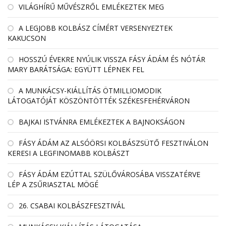
VILÁGHÍRŰ MŰVÉSZRŐL EMLÉKEZTEK MEG
A LEGJOBB KOLBÁSZ CÍMÉRT VERSENYEZTEK
KAKUCSON
HOSSZÚ ÉVEKRE NYÚLIK VISSZA FÁSY ÁDÁM ÉS NÓTÁR
MARY BARÁTSÁGA: EGYÜTT LÉPNEK FEL
A MUNKÁCSY-KIÁLLÍTÁS ÖTMILLIOMODIK
LÁTOGATÓJÁT KÖSZÖNTÖTTÉK SZÉKESFEHÉRVÁRON
BAJKAI ISTVÁNRA EMLÉKEZTEK A BAJNOKSÁGON
FÁSY ÁDÁM AZ ALSÓÖRSI KOLBÁSZSÜTŐ FESZTIVÁLON
KERESI A LEGFINOMABB KOLBÁSZT
FÁSY ÁDÁM EZÚTTAL SZÜLŐVÁROSÁBA VISSZATÉRVE
LÉP A ZSŰRIASZTAL MÖGÉ
26. CSABAI KOLBÁSZFESZTIVÁL