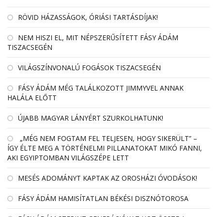
RÖVID HÁZASSÁGOK, ÓRIÁSI TARTÁSDÍJAK!
NEM HISZI EL, MIT NÉPSZERŰSÍTETT FÁSY ÁDÁM
TISZACSEGÉN
VILÁGSZÍNVONALÚ FOGÁSOK TISZACSEGÉN
FÁSY ÁDÁM MÉG TALÁLKOZOTT JIMMYVEL ANNAK
HALÁLA ELŐTT
ÚJABB MAGYAR LÁNYÉRT SZURKOLHATUNK!
„MÉG NEM FOGTAM FEL TELJESEN, HOGY SIKERÜLT” –
ÍGY ÉLTE MEG A TÖRTÉNELMI PILLANATOKAT MIKÓ FANNI,
AKI EGYIPTOMBAN VILÁGSZÉPE LETT
MESÉS ADOMÁNYT KAPTAK AZ OROSHÁZI ÓVODÁSOK!
FÁSY ÁDÁM HAMISÍTATLAN BÉKÉSI DISZNÓTOROSA