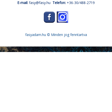
E-mail:
fasy@fasy.hu
Telefon:
+36-30/488-2719
fasyadam.hu
© Minden jog fenntartva