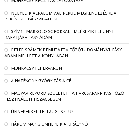
MUNKÁCSY KIÁLLÍTÁS LÁTOGATÁSA
NEGYEDIK ALKALOMMAL KERÜL MEGRENDEZÉSRE A
BÉKÉSI KOLBÁSZVIGALOM
SZÍVBE MARKOLÓ SOROKKAL EMLÉKEZIK ELHUNYT
BARÁTJÁRA FÁSY ÁDÁM
PETER SRÁMEK BEMUTATTA FŐZŐTUDOMÁNYÁT FÁSY
ÁDÁM MELLETT A KONYHÁBAN
MUNKÁCSY FEHÉRVÁRON
A HATÉKONY GYÓGYÍTÁS A CÉL
MAGYAR REKORD SZÜLETETT A HARCSAPAPRIKÁS FŐZŐ
FESZTIVÁLON TISZACSEGÉN.
ÜNNEPEKKEL TELI AUGUSZTUS
HÁROM NAPIG ÜNNEPLIK A KIRÁLYNŐT!