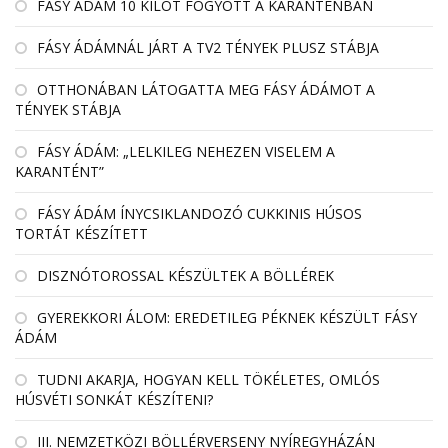
FÁSY ÁDÁM 10 KILÓT FOGYOTT A KARANTÉNBAN
FÁSY ÁDÁMNÁL JÁRT A TV2 TÉNYEK PLUSZ STÁBJA
OTTHONÁBAN LÁTOGATTA MEG FÁSY ÁDÁMOT A
TÉNYEK STÁBJA
FÁSY ÁDÁM: „LELKILEG NEHEZEN VISELEM A
KARANTÉNT”
FÁSY ÁDÁM ÍNYCSIKLANDOZÓ CUKKINIS HÚSOS
TORTÁT KÉSZÍTETT
DISZNÓTOROSSAL KÉSZÜLTEK A BÖLLÉREK
GYEREKKORI ÁLOM: EREDETILEG PÉKNEK KÉSZÜLT FÁSY
ÁDÁM
TUDNI AKARJA, HOGYAN KELL TÖKÉLETES, OMLÓS
HÚSVÉTI SONKÁT KÉSZÍTENI?
III. NEMZETKÖZI BÖLLÉRVERSENY NYÍREGYHÁZÁN