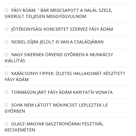
FÁSY ÁDÁM: " BÁR MEGCSAPOTT A HALÁL SZELE,
SIKERÜLT TELJESEN MEGGYÓGYULNOM
JÓTÉKONYSÁGI KONCERTET SZERVEZ FÁSY ÁDÁM
NOBEL-DÍJRA JELÖLT IS VAN A CSALÁDJÁBAN
NAGY SIKERNEK ÖRVEND GYŐRBEN A MUNKÁCSY
KIÁLLÍTÁS
KARÁCSONYI TIPPEK: ÍZLETES HALLAKOMÁT KÉSZÍTETT
FÁSY ÁDÁM
TORMÁSON JÁRT FÁSY ÁDÁM KARITATÍV VONATA
SOHA NEM LÁTOTT MŰKINCSET LEPLEZTEK LE
GYŐRBEN
OLASZ-MAGYAR GASZTRONÓMIAI FESZTIVÁL
KECSKEMÉTEN