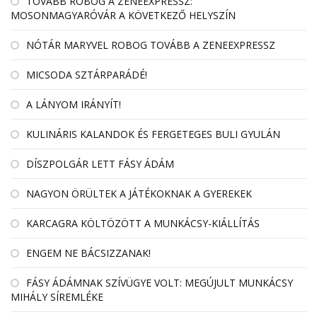
TOVÁBB ROBOG A ZENEEXPRESSZ:
MOSONMAGYARÓVÁR A KÖVETKEZŐ HELYSZÍN
NÓTÁR MARYVEL ROBOG TOVÁBB A ZENEEXPRESSZ
MICSODA SZTÁRPARÁDÉ!
A LÁNYOM IRÁNYÍT!
KULINÁRIS KALANDOK ÉS FERGETEGES BULI GYULÁN
DÍSZPOLGÁR LETT FÁSY ÁDÁM
NAGYON ÖRÜLTEK A JÁTÉKOKNAK A GYEREKEK
KARCAGRA KÖLTÖZÖTT A MUNKÁCSY-KIÁLLÍTÁS
ENGEM NE BÁCSIZZANAK!
FÁSY ÁDÁMNAK SZÍVÜGYE VOLT: MEGÚJULT MUNKÁCSY
MIHÁLY SÍREMLÉKE