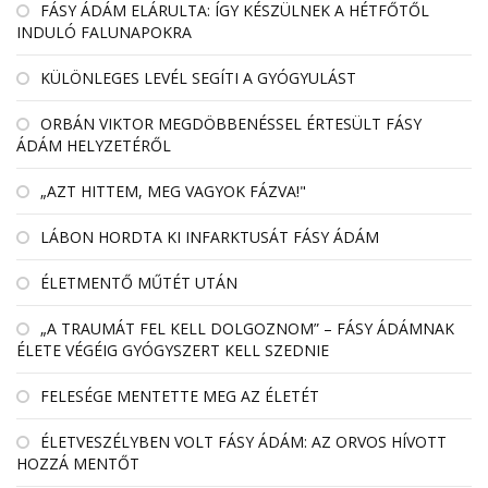
FÁSY ÁDÁM ELÁRULTA: ÍGY KÉSZÜLNEK A HÉTFŐTŐL
INDULÓ FALUNAPOKRA
KÜLÖNLEGES LEVÉL SEGÍTI A GYÓGYULÁST
ORBÁN VIKTOR MEGDÖBBENÉSSEL ÉRTESÜLT FÁSY
ÁDÁM HELYZETÉRŐL
„AZT HITTEM, MEG VAGYOK FÁZVA!"
LÁBON HORDTA KI INFARKTUSÁT FÁSY ÁDÁM
ÉLETMENTŐ MŰTÉT UTÁN
„A TRAUMÁT FEL KELL DOLGOZNOM” – FÁSY ÁDÁMNAK
ÉLETE VÉGÉIG GYÓGYSZERT KELL SZEDNIE
FELESÉGE MENTETTE MEG AZ ÉLETÉT
ÉLETVESZÉLYBEN VOLT FÁSY ÁDÁM: AZ ORVOS HÍVOTT
HOZZÁ MENTŐT