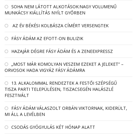
SOHA NEM LÁTOTT ALKOTÁSOK:NAGY VOLUMENŰ
MUNKÁCSY KIÁLLÍTÁS NYÍLT GYŐRBEN
AZ ÉV BÉKÉSI KOLBÁSZA CÍMÉRT VERSENGTEK
FÁSY ÁDÁM AZ EFOTT-ON BULIZIK
HAZAJÁR DÉGRE FÁSY ÁDÁM ÉS A ZENEEXPRESSZ
„MOST MÁR KOMOLYAN VESZEM EZEKET A JELEKET” –
ORVOSOK HADA VIGYÁZ FÁSY ÁDÁMRA
13. ALKALOMMAL RENDEZTEK A FESTŐI SZÉPSÉGŰ
TISZA PARTI TELEPÜLÉSEN, TISZACSEGÉN HALÁSZLÉ
FESZTIVÁLT
FÁSY ÁDÁM VÁLASZOLT ORBÁN VIKTORNAK, KIDERÜLT,
MI ÁLL A LEVÉLBEN
CSODÁS GYÓGYULÁS KÉT HÓNAP ALATT