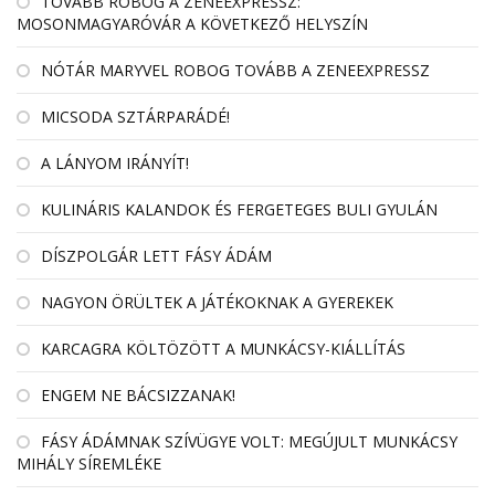
TOVÁBB ROBOG A ZENEEXPRESSZ:
MOSONMAGYARÓVÁR A KÖVETKEZŐ HELYSZÍN
NÓTÁR MARYVEL ROBOG TOVÁBB A ZENEEXPRESSZ
MICSODA SZTÁRPARÁDÉ!
A LÁNYOM IRÁNYÍT!
KULINÁRIS KALANDOK ÉS FERGETEGES BULI GYULÁN
DÍSZPOLGÁR LETT FÁSY ÁDÁM
NAGYON ÖRÜLTEK A JÁTÉKOKNAK A GYEREKEK
KARCAGRA KÖLTÖZÖTT A MUNKÁCSY-KIÁLLÍTÁS
ENGEM NE BÁCSIZZANAK!
FÁSY ÁDÁMNAK SZÍVÜGYE VOLT: MEGÚJULT MUNKÁCSY
MIHÁLY SÍREMLÉKE