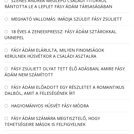
SZENES ANDREA MEGLEPŐ CSALÁDI TITOKRÓL
RÁNTOTTA LE A LEPLET FÁSY ÁDÁM TÁRSASÁGÁBAN
MEGHATÓ VALLOMÁS: IMÁDJA SZÜLEIT FÁSY ZSÜLIETT
18 ÉVES A ZENEEXPRESSZ: FÁSY ÁDÁM SZTÁROKKAL
ÜNNEPEL
FÁSY ÁDÁM ELÁRULTA, MILYEN FINOMSÁGOK
KERÜLNEK HÚSVÉTKOR A CSALÁDI ASZTALRA
FÁSY ZSÜLIETT OLYAT TETT ÉLŐ ADÁSBAN, AMIRE FÁSY
ÁDÁM NEM SZÁMÍTOTT
FÁSY ÁDÁM ELŐADOTT EGY RÉSZLETET A ROMANTIKUS
DALBÓL, AMIT A FELESÉGÉNEK ÍRT
HAGYOMÁNYOS HÚSVÉT FÁSY-MÓDRA
FÁSY ÁDÁM SZÁMÁRA MEGTISZTELŐ, HOGY
TEHETSÉGEIRE MÁSOK IS FELFIGYELNEK