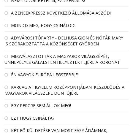
NEM TUDOK BETELNI, EZ ZSENIÁLIS!
A ZENEEXPRESSZ KÖVETKEZŐ ÁLLOMÁSA ASZÓD!
MONDD MEG, HOGY CSINÁLOD!
ADYVÁROSI TÓPARTY - DELHUSA GJON ÉS NÓTÁR MARY
IS SZÓRAKOZTATTA A KÖZÖNSÉGET GYŐRBEN
MEGVÁLASZTOTTÁK A MAGYAROK VILÁGSZÉPÉT,
ÜNNEPÉLYES GÁLAESTEN HELYEZTÉK FEJÉRE A KORONÁT
ÉN VAGYOK EURÓPA LEGSZEBBJE!
KARCAG A FIGYELEM KÖZÉPPONTJÁBAN: KÉSZÜLŐDÉS A
MAGYAROK VILÁGSZÉPE DÖNTŐJÉRE
EGY PERCRE SEM ÁLLOK MEG!
EZT HOGY CSINÁLTA?
KÉT FŐ KÜLDETÉSE VAN MOST FÁSY ÁDÁMNAK,