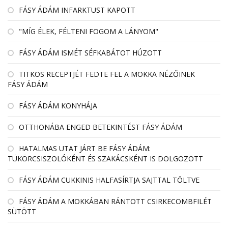
FÁSY ÁDÁM INFARKTUST KAPOTT
"MÍG ÉLEK, FÉLTENI FOGOM A LÁNYOM"
FÁSY ÁDÁM ISMÉT SÉFKABÁTOT HÚZOTT
TITKOS RECEPTJÉT FEDTE FEL A MOKKA NÉZŐINEK
FÁSY ÁDÁM
FÁSY ÁDÁM KONYHÁJA
OTTHONÁBA ENGED BETEKINTÉST FÁSY ÁDÁM
HATALMAS UTAT JÁRT BE FÁSY ÁDÁM:
TÜKÖRCSISZOLÓKÉNT ÉS SZAKÁCSKÉNT IS DOLGOZOTT
FÁSY ÁDÁM CUKKINIS HALFASÍRTJA SAJTTAL TÖLTVE
FÁSY ÁDÁM A MOKKÁBAN RÁNTOTT CSIRKECOMBFILÉT
SÜTÖTT