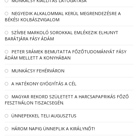
MUNKÁCSY KIÁLLÍTÁS LÁTOGATÁSA
NEGYEDIK ALKALOMMAL KERÜL MEGRENDEZÉSRE A
BÉKÉSI KOLBÁSZVIGALOM
SZÍVBE MARKOLÓ SOROKKAL EMLÉKEZIK ELHUNYT
BARÁTJÁRA FÁSY ÁDÁM
PETER SRÁMEK BEMUTATTA FŐZŐTUDOMÁNYÁT FÁSY
ÁDÁM MELLETT A KONYHÁBAN
MUNKÁCSY FEHÉRVÁRON
A HATÉKONY GYÓGYÍTÁS A CÉL
MAGYAR REKORD SZÜLETETT A HARCSAPAPRIKÁS FŐZŐ
FESZTIVÁLON TISZACSEGÉN.
ÜNNEPEKKEL TELI AUGUSZTUS
HÁROM NAPIG ÜNNEPLIK A KIRÁLYNŐT!