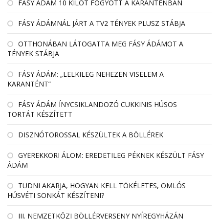
FÁSY ÁDÁM 10 KILÓT FOGYOTT A KARANTÉNBAN
FÁSY ÁDÁMNÁL JÁRT A TV2 TÉNYEK PLUSZ STÁBJA
OTTHONÁBAN LÁTOGATTA MEG FÁSY ÁDÁMOT A
TÉNYEK STÁBJA
FÁSY ÁDÁM: „LELKILEG NEHEZEN VISELEM A
KARANTÉNT”
FÁSY ÁDÁM ÍNYCSIKLANDOZÓ CUKKINIS HÚSOS
TORTÁT KÉSZÍTETT
DISZNÓTOROSSAL KÉSZÜLTEK A BÖLLÉREK
GYEREKKORI ÁLOM: EREDETILEG PÉKNEK KÉSZÜLT FÁSY
ÁDÁM
TUDNI AKARJA, HOGYAN KELL TÖKÉLETES, OMLÓS
HÚSVÉTI SONKÁT KÉSZÍTENI?
III. NEMZETKÖZI BÖLLÉRVERSENY NYÍREGYHÁZÁN