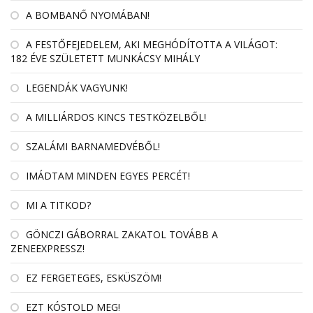
A BOMBANŐ NYOMÁBAN!
A FESTŐFEJEDELEM, AKI MEGHÓDÍTOTTA A VILÁGOT:
182 ÉVE SZÜLETETT MUNKÁCSY MIHÁLY
LEGENDÁK VAGYUNK!
A MILLIÁRDOS KINCS TESTKÖZELBŐL!
SZALÁMI BARNAMEDVÉBŐL!
IMÁDTAM MINDEN EGYES PERCÉT!
MI A TITKOD?
GÖNCZI GÁBORRAL ZAKATOL TOVÁBB A
ZENEEXPRESSZ!
EZ FERGETEGES, ESKÜSZÖM!
EZT KÓSTOLD MEG!