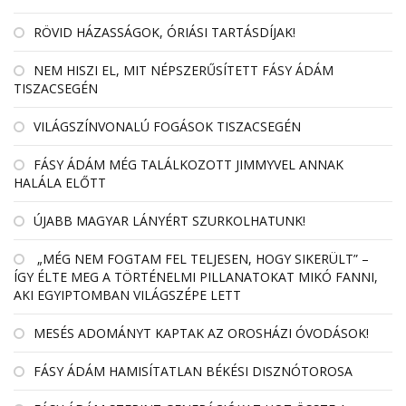
RÖVID HÁZASSÁGOK, ÓRIÁSI TARTÁSDÍJAK!
NEM HISZI EL, MIT NÉPSZERŰSÍTETT FÁSY ÁDÁM
TISZACSEGÉN
VILÁGSZÍNVONALÚ FOGÁSOK TISZACSEGÉN
FÁSY ÁDÁM MÉG TALÁLKOZOTT JIMMYVEL ANNAK
HALÁLA ELŐTT
ÚJABB MAGYAR LÁNYÉRT SZURKOLHATUNK!
„MÉG NEM FOGTAM FEL TELJESEN, HOGY SIKERÜLT” –
ÍGY ÉLTE MEG A TÖRTÉNELMI PILLANATOKAT MIKÓ FANNI,
AKI EGYIPTOMBAN VILÁGSZÉPE LETT
MESÉS ADOMÁNYT KAPTAK AZ OROSHÁZI ÓVODÁSOK!
FÁSY ÁDÁM HAMISÍTATLAN BÉKÉSI DISZNÓTOROSA