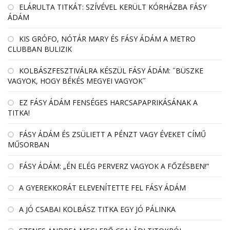
EL­ÁRULTA TIT­KÁT: SZÍ­VÉ­VEL KE­RÜLT KÓR­HÁZBA FÁSY
ÁDÁM
KIS GRÓFO, NÓTÁR MARY ÉS FÁSY ÁDÁM A METRO
CLUBBAN BULIZIK
KOLBÁSZFESZTIVÁLRA KÉSZÜL FÁSY ÁDÁM: ˝BÜSZKE
VAGYOK, HOGY BÉKÉS MEGYEI VAGYOK˝
EZ FÁSY ÁDÁM FENSÉGES HARCSAPAPRIKÁSÁNAK A
TITKA!
FÁSY ÁDÁM ÉS ZSÜLIETT A PÉNZT VAGY ÉVEKET CÍMŰ
MŰSORBAN
FÁSY ÁDÁM: „ÉN ELÉG PERVERZ VAGYOK A FŐZÉSBEN!”
A GYEREKKORÁT ELEVENÍTETTE FEL FÁSY ÁDÁM
A JÓ CSABAI KOLBÁSZ TITKA EGY JÓ PÁLINKA