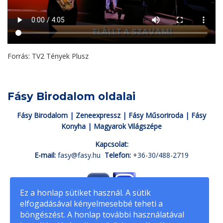
Forrás: TV2 Tények Plusz
Fásy Birodalom oldalai
Fásy Birodalom
|
Zeneexpressz
|
Fásy Műsoriroda
|
Fásy
Konyha
|
Magyarok Világszépe
Kapcsolat:
E-mail:
fasy@fasy.hu
Telefon:
+36-30/488-2719
Ez a honlap sütiket használ. A sütik
elfogadásával kényelmesebbé teheti a
böngészést. A honlap további használatával
fasyadam.hu
© Minden jog fenntartva