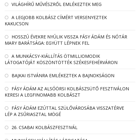
VILÁGHÍRŰ MŰVÉSZRŐL EMLÉKEZTEK MEG
A LEGJOBB KOLBÁSZ CÍMÉRT VERSENYEZTEK
KAKUCSON
HOSSZÚ ÉVEKRE NYÚLIK VISSZA FÁSY ÁDÁM ÉS NÓTÁR
MARY BARÁTSÁGA: EGYÜTT LÉPNEK FEL
A MUNKÁCSY-KIÁLLÍTÁS ÖTMILLIOMODIK
LÁTOGATÓJÁT KÖSZÖNTÖTTÉK SZÉKESFEHÉRVÁRON
BAJKAI ISTVÁNRA EMLÉKEZTEK A BAJNOKSÁGON
FÁSY ÁDÁM AZ ALSÓÖRSI KOLBÁSZSÜTŐ FESZTIVÁLON
KERESI A LEGFINOMABB KOLBÁSZT
FÁSY ÁDÁM EZÚTTAL SZÜLŐVÁROSÁBA VISSZATÉRVE
LÉP A ZSŰRIASZTAL MÖGÉ
26. CSABAI KOLBÁSZFESZTIVÁL