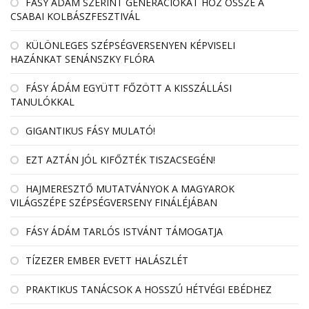
FÁSY ÁDÁM SZERINT GENERÁCIÓKAT HOZ ÖSSZE A
CSABAI KOLBÁSZFESZTIVÁL
KÜLÖNLEGES SZÉPSÉGVERSENYEN KÉPVISELI
HAZÁNKAT SENÁNSZKY FLÓRA
FÁSY ÁDÁM EGYÜTT FŐZÖTT A KISSZÁLLÁSI
TANULÓKKAL
GIGANTIKUS FÁSY MULATÓ!
EZT AZTÁN JÓL KIFŐZTÉK TISZACSEGÉN!
HAJMERESZTŐ MUTATVÁNYOK A MAGYAROK
VILÁGSZÉPE SZÉPSÉGVERSENY FINÁLÉJÁBAN
FÁSY ÁDÁM TARLÓS ISTVÁNT TÁMOGATJA
TÍZEZER EMBER EVETT HALÁSZLÉT
PRAKTIKUS TANÁCSOK A HOSSZÚ HÉTVÉGI EBÉDHEZ