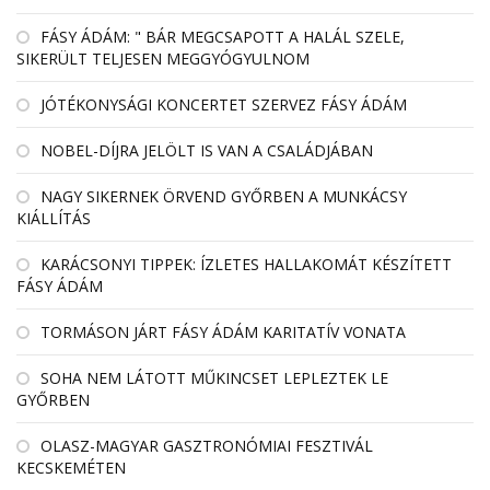
FÁSY ÁDÁM: " BÁR MEGCSAPOTT A HALÁL SZELE,
SIKERÜLT TELJESEN MEGGYÓGYULNOM
JÓTÉKONYSÁGI KONCERTET SZERVEZ FÁSY ÁDÁM
NOBEL-DÍJRA JELÖLT IS VAN A CSALÁDJÁBAN
NAGY SIKERNEK ÖRVEND GYŐRBEN A MUNKÁCSY
KIÁLLÍTÁS
KARÁCSONYI TIPPEK: ÍZLETES HALLAKOMÁT KÉSZÍTETT
FÁSY ÁDÁM
TORMÁSON JÁRT FÁSY ÁDÁM KARITATÍV VONATA
SOHA NEM LÁTOTT MŰKINCSET LEPLEZTEK LE
GYŐRBEN
OLASZ-MAGYAR GASZTRONÓMIAI FESZTIVÁL
KECSKEMÉTEN