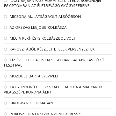
NAGY BAJBAN FÁSY ÁDÁM: ELTŰNTEK A BŐRÖNDJEI
EGYIPTOMBAN AZ ÉLETBEVÁGÓ GYÓGYSZEREIVEL
MICSODA MULATSÁG VOLT ALSÓÖRSÖN!
AZ ORSZÁG LEGJOBB KOLBÁSZA
MÉG A KERÍTÉS IS KOLBÁSZBÓL VOLT
KÁPOSZTÁBÓL KÉSZÜLT ÉTELEK VERSENYEZTEK
TÍZ ÉVES LETT A TISZACSEGEI HARCSAPAPRIKÁS FŐZŐ
FESZTIVÁL
MOZDULJ! BARTA SYLVIVEL!
14 GYÖNYÖRŰ HÖLGY SZÁLLT HARCBA A MAGYAROK
VILÁGSZÉPE KORONÁJÁÉRT
KIROBBANÓ FORMÁBAN
POROSZLÓRA ÉRKEZIK A ZENEEXPRESSZ!