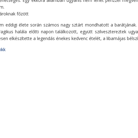
hetséges. Egy ekkora államban ugyanis nem lehet pénzzel megvenni a
m.
ároknak főzött
m eddigi élete során számos nagy sztárt mondhatott a barátjának. 
agikus halála előtti napon találkozott, együtt szilvesztereztek ugy
sen elkészítette a legendás énekes kedvenc ételét, a libamájas bélszí
ikk