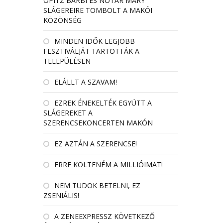
OPITZ BARBI ÉS NÓTÁR MARY
SLÁGEREIRE TOMBOLT A MAKÓI
KÖZÖNSÉG
MINDEN IDŐK LEGJOBB
FESZTIVÁLJÁT TARTOTTÁK A
TELEPÜLÉSEN
ELÁLLT A SZAVAM!
EZREK ÉNEKELTÉK EGYÜTT A
SLÁGEREKET A
SZERENCSEKONCERTEN MAKÓN
EZ AZTÁN A SZERENCSE!
ERRE KÖLTENÉM A MILLIÓIMAT!
NEM TUDOK BETELNI, EZ
ZSENIÁLIS!
A ZENEEXPRESSZ KÖVETKEZŐ