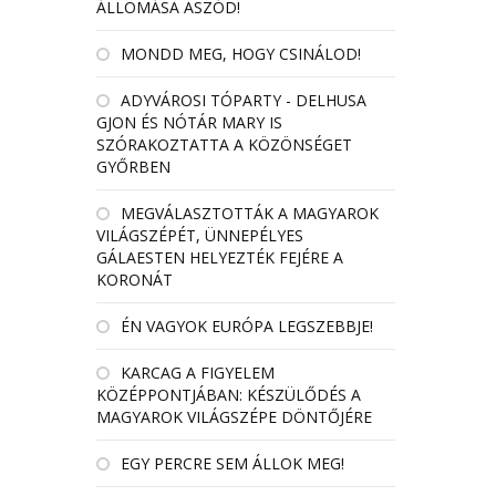
ÁLLOMÁSA ASZÓD!
MONDD MEG, HOGY CSINÁLOD!
ADYVÁROSI TÓPARTY - DELHUSA
GJON ÉS NÓTÁR MARY IS
SZÓRAKOZTATTA A KÖZÖNSÉGET
GYŐRBEN
MEGVÁLASZTOTTÁK A MAGYAROK
VILÁGSZÉPÉT, ÜNNEPÉLYES
GÁLAESTEN HELYEZTÉK FEJÉRE A
KORONÁT
ÉN VAGYOK EURÓPA LEGSZEBBJE!
KARCAG A FIGYELEM
KÖZÉPPONTJÁBAN: KÉSZÜLŐDÉS A
MAGYAROK VILÁGSZÉPE DÖNTŐJÉRE
EGY PERCRE SEM ÁLLOK MEG!