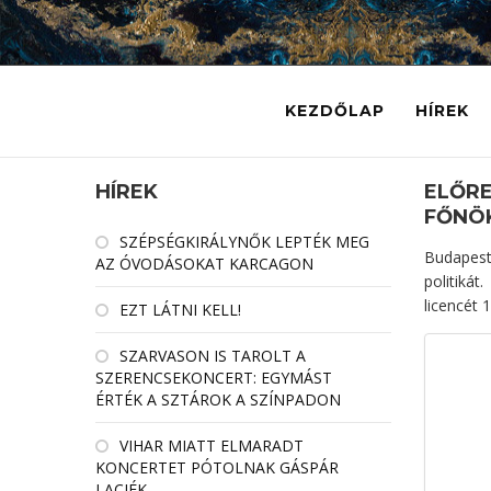
KEZDŐLAP
HÍREK
HÍREK
ELŐRE
FŐNÖ
SZÉPSÉGKIRÁLYNŐK LEPTÉK MEG
Budapest
AZ ÓVODÁSOKAT KARCAGON
politiká
licencét 
EZT LÁTNI KELL!
SZARVASON IS TAROLT A
SZERENCSEKONCERT: EGYMÁST
ÉRTÉK A SZTÁROK A SZÍNPADON
VIHAR MIATT ELMARADT
KONCERTET PÓTOLNAK GÁSPÁR
LACIÉK