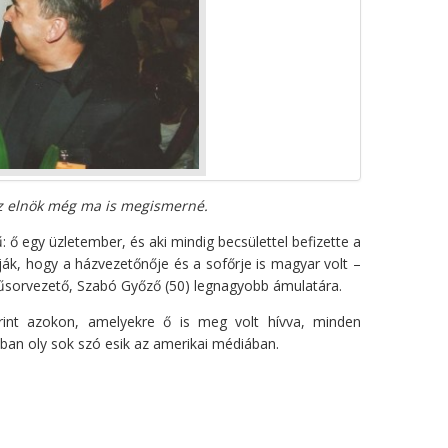
az elnök még ma is megismerné.
ő egy üzletember, és aki mindig becsülettel befizette a
udják, hogy a házvezetőnője és a sofőrje is magyar volt –
műsorvezető, Szabó Győző (50) legnagyobb ámulatára.
erint azokon, amelyekre ő is meg volt hívva, minden
ban oly sok szó esik az amerikai médiában.