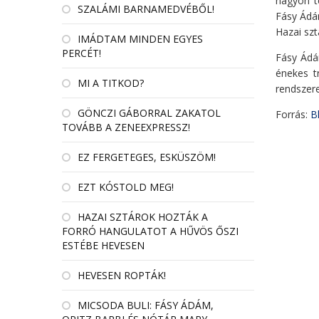
nagyon te
SZALÁMI BARNAMEDVÉBŐL!
Fásy Ádá
Hazai szt
IMÁDTAM MINDEN EGYES
PERCÉT!
Fásy Ádá
énekes tr
MI A TITKOD?
rendszere
GÖNCZI GÁBORRAL ZAKATOL
Forrás:
Bl
TOVÁBB A ZENEEXPRESSZ!
EZ FERGETEGES, ESKÜSZÖM!
EZT KÓSTOLD MEG!
HAZAI SZTÁROK HOZTÁK A
FORRÓ HANGULATOT A HŰVÖS ŐSZI
ESTÉBE HEVESEN
HEVESEN ROPTÁK!
MICSODA BULI: FÁSY ÁDÁM,