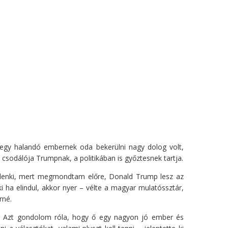
 egy halandó embernek oda bekerülni nagy dolog volt,
csodálója Trumpnak, a politikában is győztesnek tartja.
ndenki, mert megmondtam előre, Donald Trump lesz az
 ha elindul, akkor nyer – vélte a magyar mulatóssztár,
rné.
n. Azt gondolom róla, hogy ő egy nagyon jó ember és