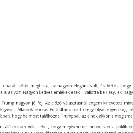
 a baráti körét meghívta, az nagyon elegáns volt, és biztos, hogy
is az volt! Nagyon kedves emlékek ezek – vallotta be Fásy, aki nagy 
 Trump nagyon jó fej. Az előző választásnál engem kinevetett mi
Egyesült Államok elnöke. Én tudtam, mert ő egy olyan egyéniség, aki
 abban, hogy ha most találkozna Trumppal, az elnök akkor is megisme
r találkoztam vele, lehet, hogy megismerne, benne van a pakliba