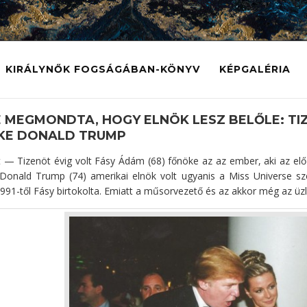
KIRÁLYNŐK FOGSÁGÁBAN-KÖNYV
KÉPGALÉRIA
 MEGMONDTA, HOGY ELNÖK LESZ BELŐLE: TI
KE DONALD TRUMP
 — Tizenöt évig volt Fásy Ádám (68) főnöke az az ember, aki az elő
t. Donald Trump (74) amerikai elnök volt ugyanis a Miss Universe s
1991-től Fásy birtokolta. Emiatt a műsorvezető és az akkor még az üz