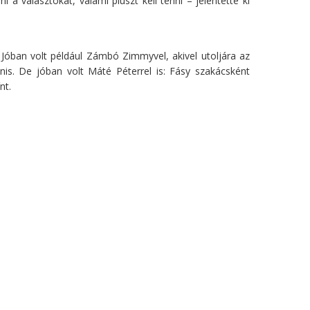
 választókat, valami pluszt kell tenni – jelentette ki
Jóban volt például Zámbó Zimmyvel, akivel utoljára az
anis. De jóban volt Máté Péterrel is: Fásy szakácsként
nt.