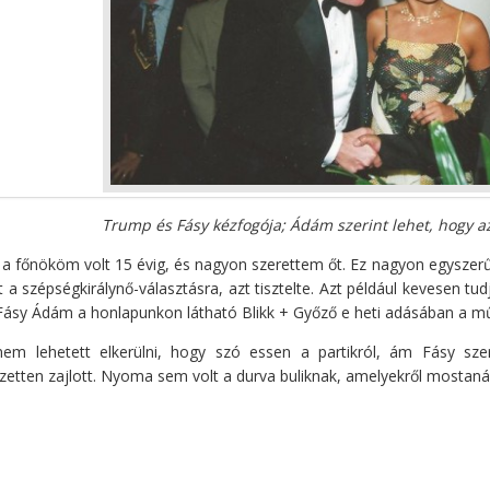
Trump és Fásy kézfogója; Ádám szerint lehet, hogy 
 főnököm volt 15 évig, és nagyon szerettem őt. Ez nagyon egyszerű: 
at a szépségkirálynő-választásra, azt tisztelte. Azt például kevesen t
l Fásy Ádám a honlapunkon látható Blikk + Győző e heti adásában a 
nem lehetett elkerülni, hogy szó essen a partikról, ám Fásy sz
etten zajlott. Nyoma sem volt a durva buliknak, amelyekről mostaná