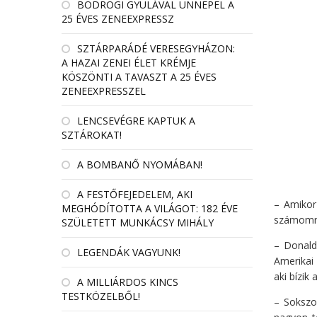
BODROGI GYULÁVAL ÜNNEPEL A
25 ÉVES ZENEEXPRESSZ
SZTÁRPARÁDÉ VERESEGYHÁZON:
A HAZAI ZENEI ÉLET KRÉMJE
KÖSZÖNTI A TAVASZT A 25 ÉVES
ZENEEXPRESSZEL
LENCSEVÉGRE KAPTUK A
SZTÁROKAT!
A BOMBANŐ NYOMÁBAN!
A FESTŐFEJEDELEM, AKI
– Amikor
MEGHÓDÍTOTTA A VILÁGOT: 182 ÉVE
számomra 
SZÜLETETT MUNKÁCSY MIHÁLY
– Donald
LEGENDÁK VAGYUNK!
Amerikai 
aki bízik
A MILLIÁRDOS KINCS
TESTKÖZELBŐL!
– Sokszo