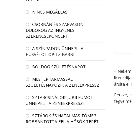
NINCS MEGÁLLÁS!
CSORNÁN ÉS SZARVASON
DÜBÖRÖG AZ INGYENES
SZERENCSEKONCERT
A SZÍNPADON ÜNNEPLI A
HÚSVÉTOT OPITZ BARBI
BOLDOG SZÜLETÉSNAPOT!
– Nekem a
licencdíj
MESTERHÁRMASSAL
árulta e
SZÜLETÉSNAPOZIK A ZENEEXPRESSZ
Persze, 
SZTÁRCSINÁLÓK! JUBILEUMOT
fegyelmez
ÜNNEPELT A ZENEEXPRESSZ!
SZTÁROK ÉS HATALMAS TÖMEG
ROBBANTOTTA FEL A HŐSÖK TERÉT