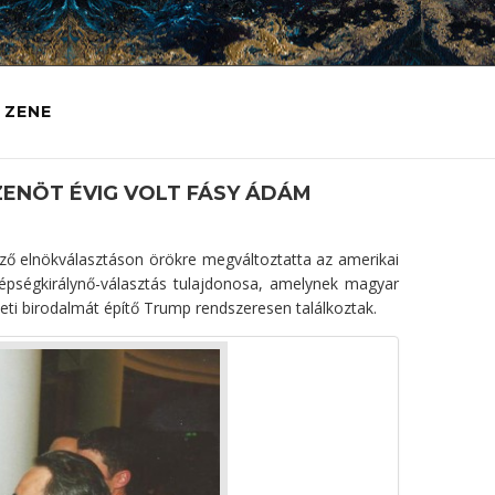
ZENE
ZENÖT ÉVIG VOLT FÁSY ÁDÁM
ző elnökválasztáson örökre megváltoztatta az amerikai
zépségkirálynő-választás tulajdonosa, amelynek magyar
leti birodalmát építő Trump rendszeresen találkoztak.