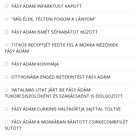
FÁSY ÁDÁM INFARKTUST KAPOTT
"MÍG ÉLEK, FÉLTENI FOGOM A LÁNYOM"
FÁSY ÁDÁM ISMÉT SÉFKABÁTOT HÚZOTT
TITKOS RECEPTJÉT FEDTE FEL A MOKKA NÉZŐINEK
FÁSY ÁDÁM
FÁSY ÁDÁM KONYHÁJA
OTTHONÁBA ENGED BETEKINTÉST FÁSY ÁDÁM
HATALMAS UTAT JÁRT BE FÁSY ÁDÁM:
TÜKÖRCSISZOLÓKÉNT ÉS SZAKÁCSKÉNT IS DOLGOZOTT
FÁSY ÁDÁM CUKKINIS HALFASÍRTJA SAJTTAL TÖLTVE
FÁSY ÁDÁM A MOKKÁBAN RÁNTOTT CSIRKECOMBFILÉT
SÜTÖTT