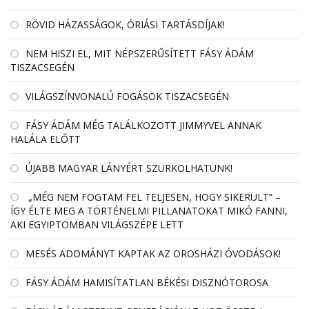
RÖVID HÁZASSÁGOK, ÓRIÁSI TARTÁSDÍJAK!
NEM HISZI EL, MIT NÉPSZERŰSÍTETT FÁSY ÁDÁM
TISZACSEGÉN
VILÁGSZÍNVONALÚ FOGÁSOK TISZACSEGÉN
FÁSY ÁDÁM MÉG TALÁLKOZOTT JIMMYVEL ANNAK
HALÁLA ELŐTT
ÚJABB MAGYAR LÁNYÉRT SZURKOLHATUNK!
„MÉG NEM FOGTAM FEL TELJESEN, HOGY SIKERÜLT” –
ÍGY ÉLTE MEG A TÖRTÉNELMI PILLANATOKAT MIKÓ FANNI,
AKI EGYIPTOMBAN VILÁGSZÉPE LETT
MESÉS ADOMÁNYT KAPTAK AZ OROSHÁZI ÓVODÁSOK!
FÁSY ÁDÁM HAMISÍTATLAN BÉKÉSI DISZNÓTOROSA