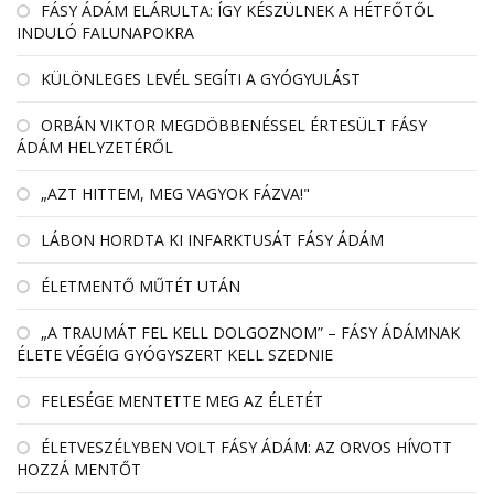
FÁSY ÁDÁM ELÁRULTA: ÍGY KÉSZÜLNEK A HÉTFŐTŐL
INDULÓ FALUNAPOKRA
KÜLÖNLEGES LEVÉL SEGÍTI A GYÓGYULÁST
ORBÁN VIKTOR MEGDÖBBENÉSSEL ÉRTESÜLT FÁSY
ÁDÁM HELYZETÉRŐL
„AZT HITTEM, MEG VAGYOK FÁZVA!"
LÁBON HORDTA KI INFARKTUSÁT FÁSY ÁDÁM
ÉLETMENTŐ MŰTÉT UTÁN
„A TRAUMÁT FEL KELL DOLGOZNOM” – FÁSY ÁDÁMNAK
ÉLETE VÉGÉIG GYÓGYSZERT KELL SZEDNIE
FELESÉGE MENTETTE MEG AZ ÉLETÉT
ÉLETVESZÉLYBEN VOLT FÁSY ÁDÁM: AZ ORVOS HÍVOTT
HOZZÁ MENTŐT