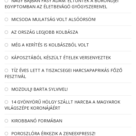
NAGY BAJBAN FÁSY ÁDÁM: ELTŰNTEK A BŐRÖNDJEI
EGYIPTOMBAN AZ ÉLETBEVÁGÓ GYÓGYSZEREIVEL
MICSODA MULATSÁG VOLT ALSÓÖRSÖN!
AZ ORSZÁG LEGJOBB KOLBÁSZA
MÉG A KERÍTÉS IS KOLBÁSZBÓL VOLT
KÁPOSZTÁBÓL KÉSZÜLT ÉTELEK VERSENYEZTEK
TÍZ ÉVES LETT A TISZACSEGEI HARCSAPAPRIKÁS FŐZŐ
FESZTIVÁL
MOZDULJ! BARTA SYLVIVEL!
14 GYÖNYÖRŰ HÖLGY SZÁLLT HARCBA A MAGYAROK
VILÁGSZÉPE KORONÁJÁÉRT
KIROBBANÓ FORMÁBAN
POROSZLÓRA ÉRKEZIK A ZENEEXPRESSZ!