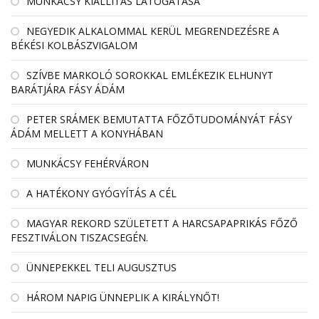
MUNKÁCSY KIÁLLÍTÁS LÁTOGATÁSA
NEGYEDIK ALKALOMMAL KERÜL MEGRENDEZÉSRE A
BÉKÉSI KOLBÁSZVIGALOM
SZÍVBE MARKOLÓ SOROKKAL EMLÉKEZIK ELHUNYT
BARÁTJÁRA FÁSY ÁDÁM
PETER SRÁMEK BEMUTATTA FŐZŐTUDOMÁNYÁT FÁSY
ÁDÁM MELLETT A KONYHÁBAN
MUNKÁCSY FEHÉRVÁRON
A HATÉKONY GYÓGYÍTÁS A CÉL
MAGYAR REKORD SZÜLETETT A HARCSAPAPRIKÁS FŐZŐ
FESZTIVÁLON TISZACSEGÉN.
ÜNNEPEKKEL TELI AUGUSZTUS
HÁROM NAPIG ÜNNEPLIK A KIRÁLYNŐT!