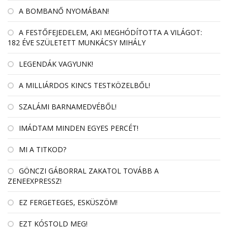
A BOMBANŐ NYOMÁBAN!
A FESTŐFEJEDELEM, AKI MEGHÓDÍTOTTA A VILÁGOT:
182 ÉVE SZÜLETETT MUNKÁCSY MIHÁLY
LEGENDÁK VAGYUNK!
A MILLIÁRDOS KINCS TESTKÖZELBŐL!
SZALÁMI BARNAMEDVÉBŐL!
IMÁDTAM MINDEN EGYES PERCÉT!
MI A TITKOD?
GÖNCZI GÁBORRAL ZAKATOL TOVÁBB A
ZENEEXPRESSZ!
EZ FERGETEGES, ESKÜSZÖM!
EZT KÓSTOLD MEG!