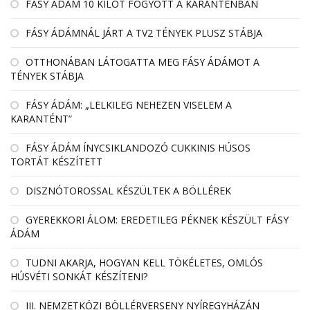
FÁSY ÁDÁM 10 KILÓT FOGYOTT A KARANTÉNBAN
FÁSY ÁDÁMNÁL JÁRT A TV2 TÉNYEK PLUSZ STÁBJA
OTTHONÁBAN LÁTOGATTA MEG FÁSY ÁDÁMOT A
TÉNYEK STÁBJA
FÁSY ÁDÁM: „LELKILEG NEHEZEN VISELEM A
KARANTÉNT”
FÁSY ÁDÁM ÍNYCSIKLANDOZÓ CUKKINIS HÚSOS
TORTÁT KÉSZÍTETT
DISZNÓTOROSSAL KÉSZÜLTEK A BÖLLÉREK
GYEREKKORI ÁLOM: EREDETILEG PÉKNEK KÉSZÜLT FÁSY
ÁDÁM
TUDNI AKARJA, HOGYAN KELL TÖKÉLETES, OMLÓS
HÚSVÉTI SONKÁT KÉSZÍTENI?
III. NEMZETKÖZI BÖLLÉRVERSENY NYÍREGYHÁZÁN