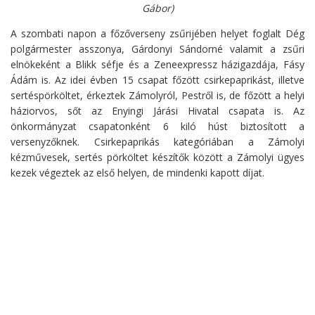
Gábor)
A szombati napon a főzőverseny zsűrijében helyet foglalt Dég
polgármester asszonya, Gárdonyi Sándorné valamit a zsűri
elnökeként a Blikk séfje és a Zeneexpressz házigazdája, Fásy
Ádám is. Az idei évben 15 csapat főzött csirkepaprikást, illetve
sertéspörköltet, érkeztek Zámolyról, Pestről is, de főzött a helyi
háziorvos, sőt az Enyingi Járási Hivatal csapata is. Az
önkormányzat csapatonként 6 kiló húst biztosított a
versenyzőknek. Csirkepaprikás kategóriában a Zámolyi
kézművesek, sertés pörköltet készítők között a Zámolyi ügyes
kezek végeztek az első helyen, de mindenki kapott díjat.