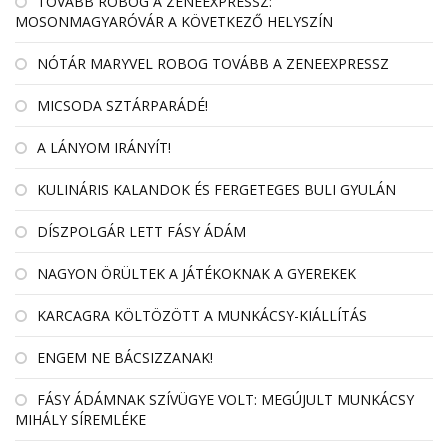
TOVÁBB ROBOG A ZENEEXPRESSZ:
MOSONMAGYARÓVÁR A KÖVETKEZŐ HELYSZÍN
NÓTÁR MARYVEL ROBOG TOVÁBB A ZENEEXPRESSZ
MICSODA SZTÁRPARÁDÉ!
A LÁNYOM IRÁNYÍT!
KULINÁRIS KALANDOK ÉS FERGETEGES BULI GYULÁN
DÍSZPOLGÁR LETT FÁSY ÁDÁM
NAGYON ÖRÜLTEK A JÁTÉKOKNAK A GYEREKEK
KARCAGRA KÖLTÖZÖTT A MUNKÁCSY-KIÁLLÍTÁS
ENGEM NE BÁCSIZZANAK!
FÁSY ÁDÁMNAK SZÍVÜGYE VOLT: MEGÚJULT MUNKÁCSY
MIHÁLY SÍREMLÉKE