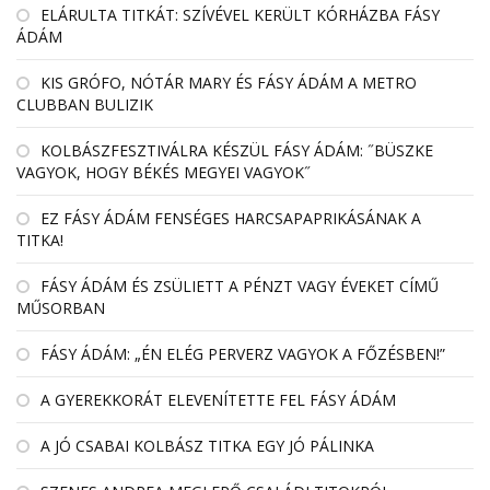
EL­ÁRULTA TIT­KÁT: SZÍ­VÉ­VEL KE­RÜLT KÓR­HÁZBA FÁSY
ÁDÁM
KIS GRÓFO, NÓTÁR MARY ÉS FÁSY ÁDÁM A METRO
CLUBBAN BULIZIK
KOLBÁSZFESZTIVÁLRA KÉSZÜL FÁSY ÁDÁM: ˝BÜSZKE
VAGYOK, HOGY BÉKÉS MEGYEI VAGYOK˝
EZ FÁSY ÁDÁM FENSÉGES HARCSAPAPRIKÁSÁNAK A
TITKA!
FÁSY ÁDÁM ÉS ZSÜLIETT A PÉNZT VAGY ÉVEKET CÍMŰ
MŰSORBAN
FÁSY ÁDÁM: „ÉN ELÉG PERVERZ VAGYOK A FŐZÉSBEN!”
A GYEREKKORÁT ELEVENÍTETTE FEL FÁSY ÁDÁM
A JÓ CSABAI KOLBÁSZ TITKA EGY JÓ PÁLINKA