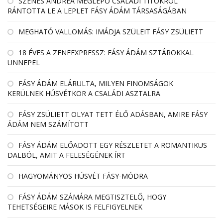
SZENES ANDREA MEGLEPŐ CSALÁDI TITOKRÓL
RÁNTOTTA LE A LEPLET FÁSY ÁDÁM TÁRSASÁGÁBAN
MEGHATÓ VALLOMÁS: IMÁDJA SZÜLEIT FÁSY ZSÜLIETT
18 ÉVES A ZENEEXPRESSZ: FÁSY ÁDÁM SZTÁROKKAL
ÜNNEPEL
FÁSY ÁDÁM ELÁRULTA, MILYEN FINOMSÁGOK
KERÜLNEK HÚSVÉTKOR A CSALÁDI ASZTALRA
FÁSY ZSÜLIETT OLYAT TETT ÉLŐ ADÁSBAN, AMIRE FÁSY
ÁDÁM NEM SZÁMÍTOTT
FÁSY ÁDÁM ELŐADOTT EGY RÉSZLETET A ROMANTIKUS
DALBÓL, AMIT A FELESÉGÉNEK ÍRT
HAGYOMÁNYOS HÚSVÉT FÁSY-MÓDRA
FÁSY ÁDÁM SZÁMÁRA MEGTISZTELŐ, HOGY
TEHETSÉGEIRE MÁSOK IS FELFIGYELNEK