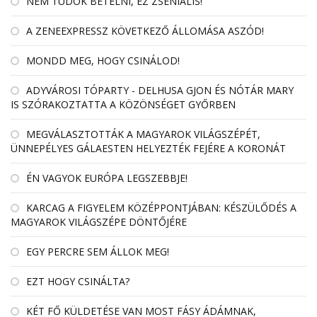
NEM TUDOK BETELNI, EZ ZSENIÁLIS!
A ZENEEXPRESSZ KÖVETKEZŐ ÁLLOMÁSA ASZÓD!
MONDD MEG, HOGY CSINÁLOD!
ADYVÁROSI TÓPARTY - DELHUSA GJON ÉS NÓTÁR MARY
IS SZÓRAKOZTATTA A KÖZÖNSÉGET GYŐRBEN
MEGVÁLASZTOTTÁK A MAGYAROK VILÁGSZÉPÉT,
ÜNNEPÉLYES GÁLAESTEN HELYEZTÉK FEJÉRE A KORONÁT
ÉN VAGYOK EURÓPA LEGSZEBBJE!
KARCAG A FIGYELEM KÖZÉPPONTJÁBAN: KÉSZÜLŐDÉS A
MAGYAROK VILÁGSZÉPE DÖNTŐJÉRE
EGY PERCRE SEM ÁLLOK MEG!
EZT HOGY CSINÁLTA?
KÉT FŐ KÜLDETÉSE VAN MOST FÁSY ÁDÁMNAK,