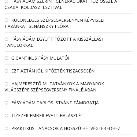
FÁSY ÁDÁM SZERINT GENERÁCIÓKAT HOZ ÖSSZE A
CSABAI KOLBÁSZFESZTIVÁL
KÜLÖNLEGES SZÉPSÉGVERSENYEN KÉPVISELI
HAZÁNKAT SENÁNSZKY FLÓRA
FÁSY ÁDÁM EGYÜTT FŐZÖTT A KISSZÁLLÁSI
TANULÓKKAL
GIGANTIKUS FÁSY MULATÓ!
EZT AZTÁN JÓL KIFŐZTÉK TISZACSEGÉN!
HAJMERESZTŐ MUTATVÁNYOK A MAGYAROK
VILÁGSZÉPE SZÉPSÉGVERSENY FINÁLÉJÁBAN
FÁSY ÁDÁM TARLÓS ISTVÁNT TÁMOGATJA
TÍZEZER EMBER EVETT HALÁSZLÉT
PRAKTIKUS TANÁCSOK A HOSSZÚ HÉTVÉGI EBÉDHEZ