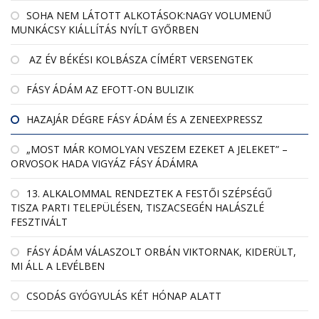
SOHA NEM LÁTOTT ALKOTÁSOK:NAGY VOLUMENŰ
MUNKÁCSY KIÁLLÍTÁS NYÍLT GYŐRBEN
AZ ÉV BÉKÉSI KOLBÁSZA CÍMÉRT VERSENGTEK
FÁSY ÁDÁM AZ EFOTT-ON BULIZIK
HAZAJÁR DÉGRE FÁSY ÁDÁM ÉS A ZENEEXPRESSZ
„MOST MÁR KOMOLYAN VESZEM EZEKET A JELEKET” –
ORVOSOK HADA VIGYÁZ FÁSY ÁDÁMRA
13. ALKALOMMAL RENDEZTEK A FESTŐI SZÉPSÉGŰ
TISZA PARTI TELEPÜLÉSEN, TISZACSEGÉN HALÁSZLÉ
FESZTIVÁLT
FÁSY ÁDÁM VÁLASZOLT ORBÁN VIKTORNAK, KIDERÜLT,
MI ÁLL A LEVÉLBEN
CSODÁS GYÓGYULÁS KÉT HÓNAP ALATT