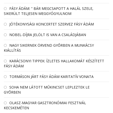
FÁSY ÁDÁM: " BÁR MEGCSAPOTT A HALÁL SZELE,
SIKERÜLT TELJESEN MEGGYÓGYULNOM
JÓTÉKONYSÁGI KONCERTET SZERVEZ FÁSY ÁDÁM
NOBEL-DÍJRA JELÖLT IS VAN A CSALÁDJÁBAN
NAGY SIKERNEK ÖRVEND GYŐRBEN A MUNKÁCSY
KIÁLLÍTÁS
KARÁCSONYI TIPPEK: ÍZLETES HALLAKOMÁT KÉSZÍTETT
FÁSY ÁDÁM
TORMÁSON JÁRT FÁSY ÁDÁM KARITATÍV VONATA
SOHA NEM LÁTOTT MŰKINCSET LEPLEZTEK LE
GYŐRBEN
OLASZ-MAGYAR GASZTRONÓMIAI FESZTIVÁL
KECSKEMÉTEN