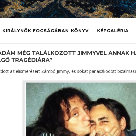
KIRÁLYNŐK FOGSÁGÁBAN-KÖNYV
KÉPGALÉRIA
ÁDÁM MÉG TALÁLKOZOTT JIMMYVEL ANNAK HA
LGŐ TRAGÉDIÁRA”
dött az elismerésért Zámbó Jimmy, és sokat panaszkodott bizalmasai