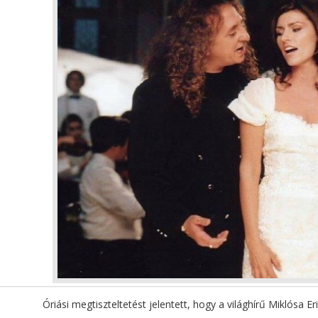
Óriási megtiszteltetést jelentett, hogy a világhírű Miklósa E