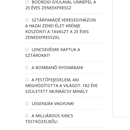
BODROGI GYULÁVAL ÜNNEPEL A
25 ÉVES ZENEEXPRESSZ
SZTÁRPARÁDÉ VERESEGYHÁZON:
A HAZAI ZENEI ÉLET KRÉMJE
KÖSZÖNTI A TAVASZT A 25 ÉVES
ZENEEXPRESSZEL
LENCSEVÉGRE KAPTUK A
SZTÁROKAT!
A BOMBANŐ NYOMÁBAN!
A FESTŐFEJEDELEM, AKI
MEGHÓDÍTOTTA A VILÁGOT: 182 ÉVE
SZÜLETETT MUNKÁCSY MIHÁLY
LEGENDÁK VAGYUNK!
A MILLIÁRDOS KINCS
TESTKÖZELBŐL!