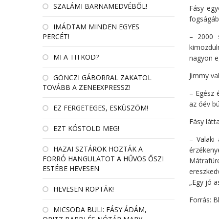
SZALÁMI BARNAMEDVÉBŐL!
Fásy egyé
fogságába
IMÁDTAM MINDEN EGYES
PERCÉT!
– 2000 s
kimozdul
MI A TITKOD?
nagyon eg
Jimmy val
GÖNCZI GÁBORRAL ZAKATOL
TOVÁBB A ZENEEXPRESSZ!
– Egész é
az óév bú
EZ FERGETEGES, ESKÜSZÖM!
Fásy látt
EZT KÓSTOLD MEG!
– Valaki
HAZAI SZTÁROK HOZTÁK A
érzékeny
FORRÓ HANGULATOT A HŰVÖS ŐSZI
Mátrafüre
ESTÉBE HEVESEN
ereszkedv
„Egy jó 
HEVESEN ROPTÁK!
Forrás: Bl
MICSODA BULI: FÁSY ÁDÁM,