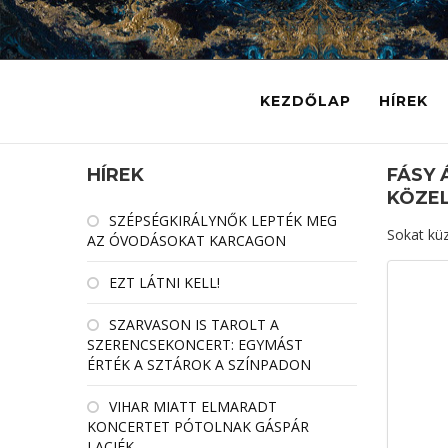
KEZDŐLAP
HÍREK
HÍREK
FÁSY 
KÖZE
SZÉPSÉGKIRÁLYNŐK LEPTÉK MEG
Sokat küz
AZ ÓVODÁSOKAT KARCAGON
EZT LÁTNI KELL!
SZARVASON IS TAROLT A
SZERENCSEKONCERT: EGYMÁST
ÉRTÉK A SZTÁROK A SZÍNPADON
VIHAR MIATT ELMARADT
KONCERTET PÓTOLNAK GÁSPÁR
LACIÉK