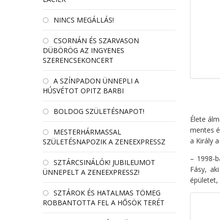
NINCS MEGÁLLÁS!
CSORNÁN ÉS SZARVASON
DÜBÖRÖG AZ INGYENES
SZERENCSEKONCERT
A SZÍNPADON ÜNNEPLI A
HÚSVÉTOT OPITZ BARBI
BOLDOG SZÜLETÉSNAPOT!
Élete álm
mentes él
MESTERHÁRMASSAL
a Király 
SZÜLETÉSNAPOZIK A ZENEEXPRESSZ
– 1998-b
SZTÁRCSINÁLÓK! JUBILEUMOT
Fásy, ak
ÜNNEPELT A ZENEEXPRESSZ!
épületet,
SZTÁROK ÉS HATALMAS TÖMEG
ROBBANTOTTA FEL A HŐSÖK TERÉT