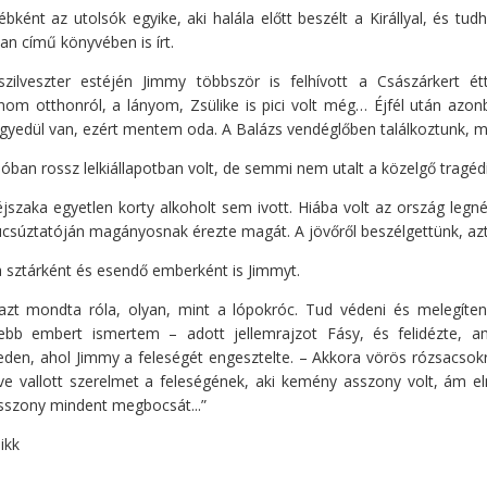
bként az utolsók egyike, aki halála előtt beszélt a Királlyal, és tud
n című könyvében is írt.
zilveszter estéjén Jimmy többször is felhívott a Császárkert é
nom otthonról, a lányom, Zsülike is pici volt még… Éjfél után azon
yedül van, ezért mentem oda. A Balázs vendéglőben találkoztunk, me
óban rossz lelkiállapotban volt, de semmi nem utalt a közelgő tragédi
jszaka egyetlen korty alkoholt sem ivott. Hiába volt az ország legn
csúztatóján magányosnak érezte magát. A jövőről beszélgettünk, azt 
a sztárként és esendő emberként is Jimmyt.
 azt mondta róla, olyan, mint a lópokróc. Tud védeni és melegíten
ebb embert ismertem – adott jellemrajzot Fásy, és felidézte, am
den, ahol Jimmy a feleségét engesztelte. – Akkora vörös rózsacsokro
e vallott szerelmet a feleségének, aki kemény asszony volt, ám eln
asszony mindent megbocsát...”
ikk