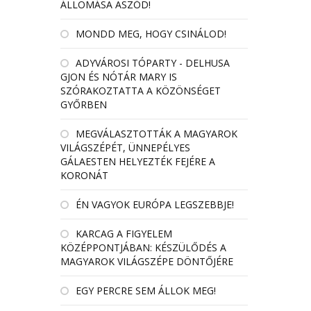
ÁLLOMÁSA ASZÓD!
MONDD MEG, HOGY CSINÁLOD!
ADYVÁROSI TÓPARTY - DELHUSA
GJON ÉS NÓTÁR MARY IS
SZÓRAKOZTATTA A KÖZÖNSÉGET
GYŐRBEN
MEGVÁLASZTOTTÁK A MAGYAROK
VILÁGSZÉPÉT, ÜNNEPÉLYES
GÁLAESTEN HELYEZTÉK FEJÉRE A
KORONÁT
ÉN VAGYOK EURÓPA LEGSZEBBJE!
KARCAG A FIGYELEM
KÖZÉPPONTJÁBAN: KÉSZÜLŐDÉS A
MAGYAROK VILÁGSZÉPE DÖNTŐJÉRE
EGY PERCRE SEM ÁLLOK MEG!