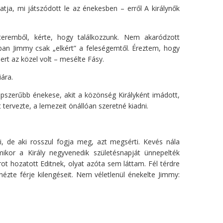
hatja, mi játszódott le az énekesben – erről A királynők
tteremből, kérte, hogy találkozzunk. Nem akaródzott
ban Jimmy csak „elkért” a feleségemtől. Éreztem, hogy
rt az közel volt – mesélte Fásy.
ára.
épszerűbb énekese, akit a közönség Királyként imádott,
tervezte, a lemezeit önállóan szeretné kiadni.
i, de aki rosszul fogja meg, azt megsérti. Kevés nála
ikor a Király negyvenedik születésnapját ünnepelték
t hozatott Editnek, olyat azóta sem láttam. Fél térdre
ézte férje kilengéseit. Nem véletlenül énekelte Jimmy: