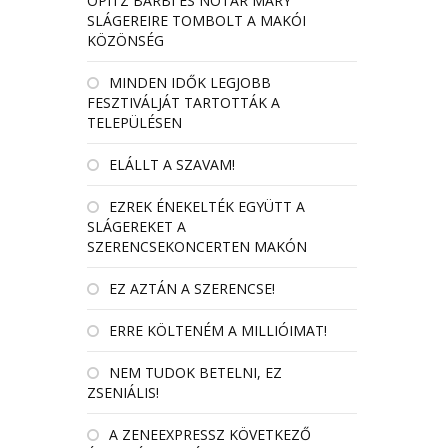
OPITZ BARBI ÉS NÓTÁR MARY
SLÁGEREIRE TOMBOLT A MAKÓI
KÖZÖNSÉG
MINDEN IDŐK LEGJOBB
FESZTIVÁLJÁT TARTOTTÁK A
TELEPÜLÉSEN
ELÁLLT A SZAVAM!
EZREK ÉNEKELTÉK EGYÜTT A
SLÁGEREKET A
SZERENCSEKONCERTEN MAKÓN
EZ AZTÁN A SZERENCSE!
ERRE KÖLTENÉM A MILLIÓIMAT!
NEM TUDOK BETELNI, EZ
ZSENIÁLIS!
A ZENEEXPRESSZ KÖVETKEZŐ