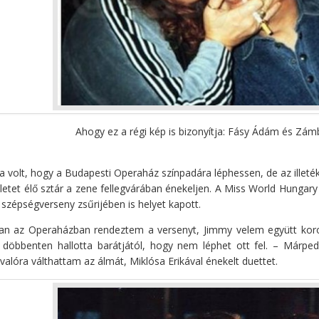
Ahogy ez a régi kép is bizonyítja: Fásy Ádám és Zám
a volt, hogy a Budapesti Operaház színpadára léphessen, de az illeté
etet élő sztár a zene fellegvárában énekeljen. A Miss World Hungary
a szépségverseny zsűrijében is helyet kapott.
an az Operaházban rendeztem a versenyt, Jimmy velem együtt koro
i döbbenten hallotta barátjától, hogy nem léphet ott fel. – Márped
 valóra válthattam az álmát, Miklósa Erikával énekelt duettet.