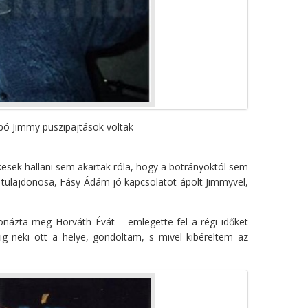
bó Jimmy puszipajtások voltak
kesek hallani sem akartak róla, hogy a botrányoktól sem
 tulajdonosa, Fásy Ádám jó kapcsolatot ápolt Jimmyvel,
názta meg Horváth Évát – emlegette fel a régi időket
ig neki ott a helye, gondoltam, s mivel kibéreltem az